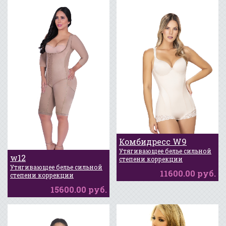
Комбидресс W9
Утягивающее белье сильной
w12
Новинка
степени коррекции
Утягивающее белье сильной
11600.00 руб.
Новинка
степени коррекции
15600.00 руб.